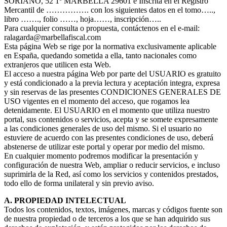
SORIANO, 52 1º MARBELLA 29601 e Inscrita en el Registro
Mercantil de ……………. con los siguientes datos en el tomo…..,
libro ……., folio ……, hoja……, inscripción…..
Para cualquier consulta o propuesta, contáctenos en el e-mail:
ralagarda@marbellafiscal.com
Esta página Web se rige por la normativa exclusivamente aplicable
en España, quedando sometida a ella, tanto nacionales como
extranjeros que utilicen esta Web.
El acceso a nuestra página Web por parte del USUARIO es gratuito
y está condicionado a la previa lectura y aceptación integra, expresa
y sin reservas de las presentes CONDICIONES GENERALES DE
USO vigentes en el momento del acceso, que rogamos lea
detenidamente. El USUARIO en el momento que utiliza nuestro
portal, sus contenidos o servicios, acepta y se somete expresamente
a las condiciones generales de uso del mismo. Si el usuario no
estuviere de acuerdo con las presentes condiciones de uso, deberá
abstenerse de utilizar este portal y operar por medio del mismo.
En cualquier momento podremos modificar la presentación y
configuración de nuestra Web, ampliar o reducir servicios, e incluso
suprimirla de la Red, así como los servicios y contenidos prestados,
todo ello de forma unilateral y sin previo aviso.
A. PROPIEDAD INTELECTUAL
Todos los contenidos, textos, imágenes, marcas y códigos fuente son
de nuestra propiedad o de terceros a los que se han adquirido sus