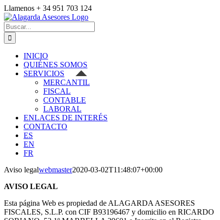
Saltar
Llamenos + 34 951 703 124
al
Facebook
Correo
contenido
electrónico
Buscar:
INICIO
QUIÉNES SOMOS
SERVICIOS
MERCANTIL
FISCAL
CONTABLE
LABORAL
ENLACES DE INTERÉS
CONTACTO
ES
EN
FR
Aviso legal
webmaster
2020-03-02T11:48:07+00:00
AVISO LEGAL
Esta página Web es propiedad de ALAGARDA ASESORES
FISCALES, S.L.P. con CIF B93196467 y domicilio en RICARDO