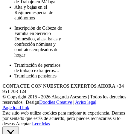
de Trabajo en Málaga
Alta y bajas en el
Régimen especial de
autónomos
Inscripción de Cabeza de
Familia en Servicio
Doméstico, altas, bajas y
confección nóminas y
contratos empleados de
hogar
Tramitación de permisos
de trabajo extranjeros…
Tramitación pensiones
CONTACTE CON NUESTROS EXPERTOS AHORA +34
951 703 124
© Copyright 2015 -
2026 Alagarda Asesores | Todos los derechos
reservados | Design
Doodles Creative
|
Aviso legal
Facebook
Correo
Page load link
electrónico
Este sitio web utiliza cookies para mejorar tu experiencia. Damos
por sentado que estás de acuerdo, pero puedes rechazarlas si lo
deseas.
Aceptar
Leer Más