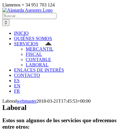
Saltar
Llamenos + 34 951 703 124
al
Facebook
Correo
contenido
electrónico
Buscar:
INICIO
QUIÉNES SOMOS
SERVICIOS
MERCANTIL
FISCAL
CONTABLE
LABORAL
ENLACES DE INTERÉS
CONTACTO
ES
EN
FR
Laboral
webmaster
2018-03-21T17:45:53+00:00
Laboral
Estos son algunos de los servicios que ofrecemos
entre otros: